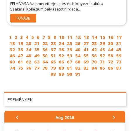
FELHÍVÁSA Az Ismeretterjesztés és Környezetkultúra
Szakmai Kollégium pályázatot hirdet a...
TOVÁBB
1
2
3
4
5
6
7
8
9
10
11
12
13
14
15
16
17
18
19
20
21
22
23
24
25
26
27
28
29
30
31
32
33
34
35
36
37
38
39
40
41
42
43
44
45
46
47
48
49
50
51
52
53
54
55
56
57
58
59
60
61
62
63
64
65
66
67
68
69
70
71
72
73
74
75
76
77
78
79
80
81
82
83
84
85
86
87
88
89
90
91
ESEMÉNYEK
Aug
2026