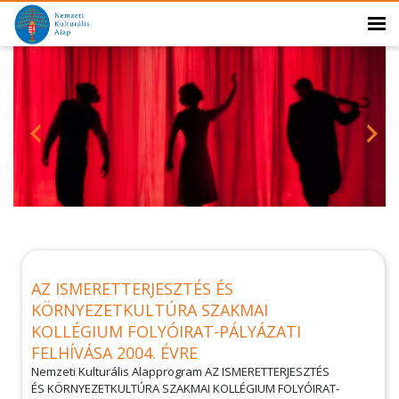
AZ ISMERETTERJESZTÉS ÉS
KÖRNYEZETKULTÚRA SZAKMAI
KOLLÉGIUM FOLYÓIRAT-PÁLYÁZATI
FELHÍVÁSA 2004. ÉVRE
Nemzeti Kulturális Alapprogram AZ ISMERETTERJESZTÉS
ÉS KÖRNYEZETKULTÚRA SZAKMAI KOLLÉGIUM FOLYÓIRAT-