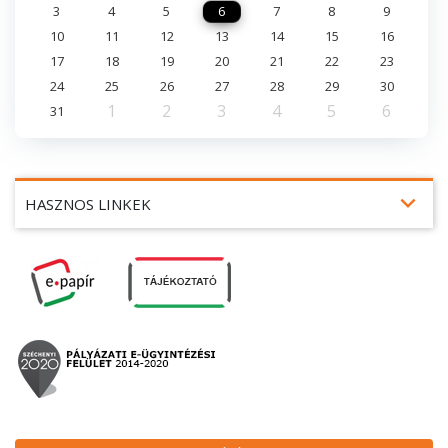
3
4
5
6
7
8
9
10
11
12
13
14
15
16
17
18
19
20
21
22
23
24
25
26
27
28
29
30
1
2
3
4
5
6
31
expand_more
HASZNOS LINKEK