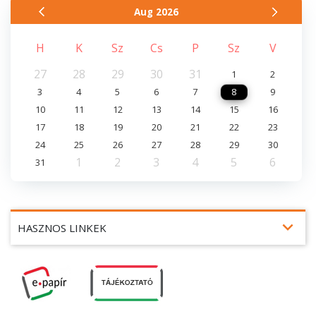
Aug
2026
H
K
Sz
Cs
P
Sz
V
27
28
29
30
31
1
2
3
4
5
6
7
8
9
10
11
12
13
14
15
16
17
18
19
20
21
22
23
24
25
26
27
28
29
30
1
2
3
4
5
6
31
expand_more
HASZNOS LINKEK