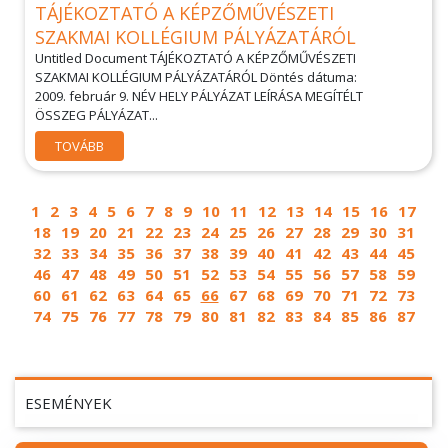
TÁJÉKOZTATÓ A KÉPZŐMŰVÉSZETI
SZAKMAI KOLLÉGIUM PÁLYÁZATÁRÓL
Untitled Document TÁJÉKOZTATÓ A KÉPZŐMŰVÉSZETI
SZAKMAI KOLLÉGIUM PÁLYÁZATÁRÓL Döntés dátuma:
2009. február 9. NÉV HELY PÁLYÁZAT LEÍRÁSA MEGÍTÉLT
ÖSSZEG PÁLYÁZAT...
TOVÁBB
1
2
3
4
5
6
7
8
9
10
11
12
13
14
15
16
17
18
19
20
21
22
23
24
25
26
27
28
29
30
31
32
33
34
35
36
37
38
39
40
41
42
43
44
45
46
47
48
49
50
51
52
53
54
55
56
57
58
59
60
61
62
63
64
65
66
67
68
69
70
71
72
73
74
75
76
77
78
79
80
81
82
83
84
85
86
87
ESEMÉNYEK