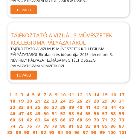
PÁLYÁZATISZÁM ALKOTÓI TÁMOGATÁSRA...
TOVÁBB
TÁJÉKOZTATÓ A VIZUÁLIS MŰVÉSZETEK
KOLLÉGIUMA PÁLYÁZATÁRÓL
TÁJÉKOZTATÓ A VIZUÁLIS MŰVÉSZETEK KOLLÉGIUMA
PÁLYÁZATÁRÓL Bírálati ülés időpontja: 2013. december 3.
NÉV HELY PÁLYÁZAT LEÍRÁSA MEGÍTÉLT ÖSSZEG
PÁLYÁZATISZÁM NEMZETKÖZI...
TOVÁBB
1
2
3
4
5
6
7
8
9
10
11
12
13
14
15
16
17
18
19
20
21
22
23
24
25
26
27
28
29
30
31
32
33
34
35
36
37
38
39
40
41
42
43
44
45
46
47
48
49
50
51
52
53
54
55
56
57
58
59
60
61
62
63
64
65
66
67
68
69
70
71
72
73
74
75
76
77
78
79
80
81
82
83
84
85
86
87
88
89
90
91
92
93
94
95
96
97
98
99
100
101