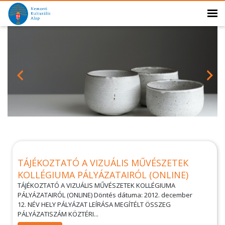
TÁJÉKOZTATÓ A VIZUÁLIS MŰVÉSZETEK
KOLLÉGIUMA PÁLYÁZATAIRÓL (ONLINE)
TÁJÉKOZTATÓ A VIZUÁLIS MŰVÉSZETEK KOLLÉGIUMA
PÁLYÁZATAIRÓL (ONLINE) Döntés dátuma: 2012. december
12. NÉV HELY PÁLYÁZAT LEÍRÁSA MEGÍTÉLT ÖSSZEG
PÁLYÁZATISZÁM KÖZTÉRI...