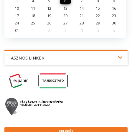
3
4
5
6
7
8
9
10
11
12
13
14
15
16
17
18
19
20
21
22
23
24
25
26
27
28
29
30
1
2
3
4
5
6
31
expand_more
HASZNOS LINKEK
BELÉPÉS