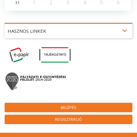
1
2
3
4
5
6
31
expand_more
HASZNOS LINKEK
BELÉPÉS
REGISZTRÁCIÓ