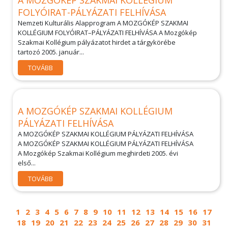
A MOZGÓKÉP SZAKMAI KOLLÉGIUM
FOLYÓIRAT-PÁLYÁZATI FELHÍVÁSA
Nemzeti Kulturális Alapprogram A MOZGÓKÉP SZAKMAI
KOLLÉGIUM FOLYÓIRAT–PÁLYÁZATI FELHÍVÁSA A Mozgókép
Szakmai Kollégium pályázatot hirdet a tárgykörébe
tartozó 2005. január...
TOVÁBB
A MOZGÓKÉP SZAKMAI KOLLÉGIUM
PÁLYÁZATI FELHÍVÁSA
A MOZGÓKÉP SZAKMAI KOLLÉGIUM PÁLYÁZATI FELHÍVÁSA
A MOZGÓKÉP SZAKMAI KOLLÉGIUM PÁLYÁZATI FELHÍVÁSA
A Mozgókép Szakmai Kollégium meghirdeti 2005. évi
első...
TOVÁBB
1
2
3
4
5
6
7
8
9
10
11
12
13
14
15
16
17
18
19
20
21
22
23
24
25
26
27
28
29
30
31