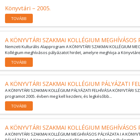
Könyvtári – 2005.
TOVÁBB
A KÖNYVTÁRI SZAKMAI KOLLÉGIUM MEGHÍVÁSOS 
Nemzeti Kulturális Alapprogram A KÖNYVTÁRI SZAKMAI KOLLÉGIUM ME
Kollégium meghívásos pályázatot hirdet, amelyre meghívja a Könyvtárell
TOVÁBB
A KÖNYVTÁRI SZAKMAI KOLLÉGIUM PÁLYÁZATI FE
A KÖNYVTÁRI SZAKMAI KOLLÉGIUM PÁLYÁZATI FELHÍVÁSA KÖNYVTÁRI SZ
programot 2005. évben meg kell kezdeni, és legkésőbb...
TOVÁBB
A KÖNYVTÁRI SZAKMAI KOLLÉGIUM MEGHÍVÁSOS P
A KÖNYVTÁRI SZAKMAI KOLLÉGIUM MEGHÍVÁSOS PÁLYÁZATA I A KÖNYV