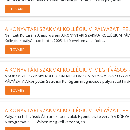
PÁLYÁZATA I. A Könyvtári Szakmai Kollégium meghívásos pályázatot...
TOVÁBB
A KÖNYVTÁRI SZAKMAI KOLLÉGIUM PÁLYÁZATI FE
Nemzeti Kulturális Alapprogram A KÖNYVTÁRI SZAKMAI KOLLÉGIUM PÁLY
Kollégium pályázatot hirdet 2005. II. félévében az alábbi...
TOVÁBB
A KÖNYVTÁRI SZAKMAI KOLLÉGIUM MEGHÍVÁSOS 
A KÖNYVTÁRI SZAKMAI KOLLÉGIUM MEGHÍVÁSOS PÁLYÁZATA A KÖNYVT
PÁLYÁZATA A Könyvtári Szakmai Kollégium meghívásos pályázatot hirdet
TOVÁBB
A KÖNYVTÁRI SZAKMAI KOLLÉGIUM PÁLYÁZATI FE
Pályázati felhívások Általános tudnivalók Nyomtatható verzió A KÖN
A programot 2006. évben meg kell kezdeni, és...