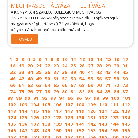
MEGHÍVÁSOS PÁLYÁZATI FELHÍVÁSA
A KÖNYVTÁRI SZAKMAI KOLLÉGIUM MEGHÍVÁSOS
PÁLYÁZATI FELHÍVÁSA Pályázati tudnivalók | Tájékoztatjuk
magyarországi illetőségű Pályázóinkat, hogy
pályázatának benyújtása alkalmával – a...
TOVÁBB
1
2
3
4
5
6
7
8
9
10
11
12
13
14
15
16
17
18
19
20
21
22
23
24
25
26
27
28
29
30
31
32
33
34
35
36
37
38
39
40
41
42
43
44
45
46
47
48
49
50
51
52
53
54
55
56
57
58
59
60
61
62
63
64
65
66
67
68
69
70
71
72
73
74
75
76
77
78
79
80
81
82
83
84
85
86
87
88
89
90
91
92
93
94
95
96
97
98
99
100
101
102
103
104
105
106
107
108
109
110
111
112
113
114
115
116
117
118
119
120
121
122
123
124
125
126
127
128
129
130
131
132
133
134
135
136
137
138
139
140
141
142
143
144
145
146
147
148
149
150
151
152
153
154
155
156
157
158
159
160
161
162
163
164
165
166
167