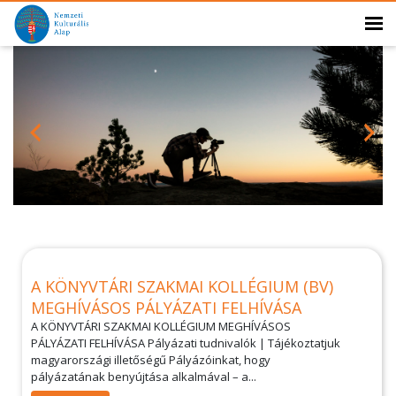
A KÖNYVTÁRI SZAKMAI KOLLÉGIUM (BV)
MEGHÍVÁSOS PÁLYÁZATI FELHÍVÁSA
A KÖNYVTÁRI SZAKMAI KOLLÉGIUM MEGHÍVÁSOS
PÁLYÁZATI FELHÍVÁSA Pályázati tudnivalók | Tájékoztatjuk
magyarországi illetőségű Pályázóinkat, hogy
pályázatának benyújtása alkalmával – a...