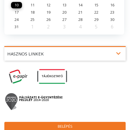
10
11
12
13
14
15
16
17
18
19
20
21
22
23
24
25
26
27
28
29
30
1
2
3
4
5
6
31
expand_more
HASZNOS LINKEK
BELÉPÉS