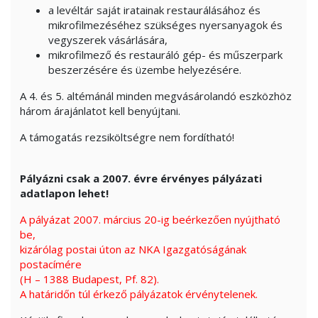
a levéltár saját iratainak restaurálásához és
mikrofilmezéséhez szükséges nyersanyagok és
vegyszerek vásárlására,
mikrofilmező és restauráló gép- és műszerpark
beszerzésére és üzembe helyezésére.
A 4. és 5.
altémánál
minden megvásárolandó eszközhöz
három árajánlatot kell benyújtani.
A támogatás rezsiköltségre nem fordítható!
Pályázni csak a 2007. évre érvényes pályázati
adatlapon lehet!
A pályázat 2007. március 20-ig beérkezően nyújtható
be,
kizárólag postai úton az NKA Igazgatóságának
postacímére
(H – 1388 Budapest, Pf. 82).
A határidőn túl érkező pályázatok érvénytelenek.