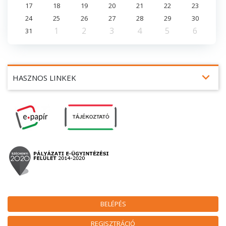
17
18
19
20
21
22
23
24
25
26
27
28
29
30
1
2
3
4
5
6
31
expand_more
HASZNOS LINKEK
BELÉPÉS
REGISZTRÁCIÓ