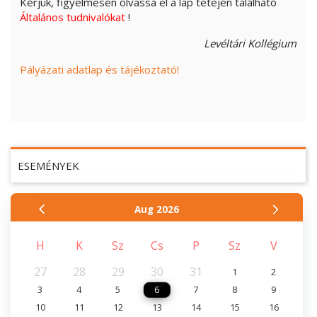
Kérjük, figyelmesen olvassa el a lap tetején található
Általános tudnivalókat
!
Levéltári
Kollégium
Pályázati adatlap és tájékoztató!
ESEMÉNYEK
Aug
2026
H
K
Sz
Cs
P
Sz
V
27
28
29
30
31
1
2
3
4
5
6
7
8
9
10
11
12
13
14
15
16