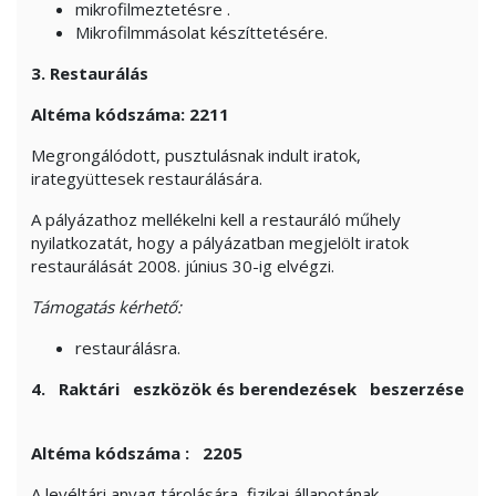
mikrofilmeztetésre
.
Mikrofilmmásolat készíttetésére.
3. Restaurálás
Altéma
kódszáma: 2211
Megrongálódott, pusztulásnak indult iratok,
irategyüttesek
restaurálására.
A pályázathoz mellékelni kell a restauráló műhely
nyilatkozatát, hogy a pályázatban megjelölt iratok
restaurálását 2008. június 30-ig elvégzi.
Támogatás kérhető:
restaurálásra.
4.
Raktári
eszközök és berendezések
beszerzése
Altéma
kódszáma :
2205
A levéltári anyag tárolására, fizikai állapotának