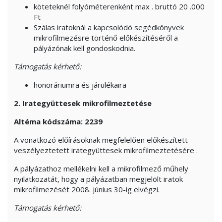
köteteknél folyóméterenként
max
. bruttó 20
.000
Ft
Szálas iratoknál a kapcsolódó segédkönyvek
mikrofilmezésre történő előkészítéséről a
pályázónak kell gondoskodnia.
Támogatás kérhető:
honoráriumra és járulékaira
2.
Irategyüttesek
mikrofilmeztetése
Altéma
kódszáma: 2239
A vonatkozó előírásoknak megfelelően előkészített
veszélyeztetett
irategyüttesek
mikrofilmeztetésére
.
A pályázathoz mellékelni kell a mikrofilmező műhely
nyilatkozatát, hogy a pályázatban megjelölt iratok
mikrofilmezését 2008. június 30-ig elvégzi.
Támogatás kérhető: