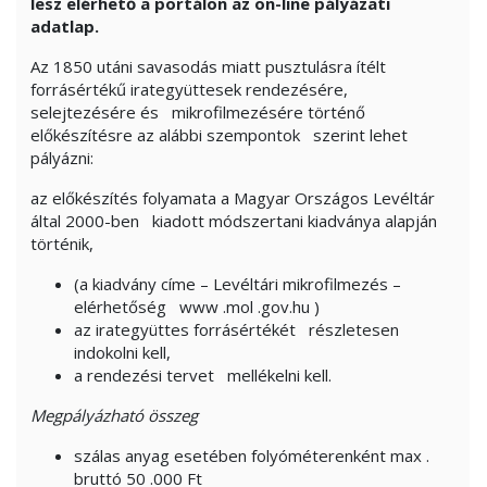
lesz elérhető a portálon az on-line pályázati
adatlap.
Az 1850 utáni savasodás miatt pusztulásra ítélt
forrásértékű
irategyüttesek
rendezésére,
selejtezésére és
mikrofilmezésére
történő
előkészítésre az alábbi szempontok
szerint lehet
pályázni:
az
előkészítés folyamata a Magyar Országos Levéltár
által 2000-ben
kiadott módszertani kiadványa alapján
történik,
(a kiadvány címe – Levéltári mikrofilmezés –
elérhetőség
www
.mol
.gov.hu )
az
irategyüttes
forrásértékét
részletesen
indokolni kell,
a rendezési
tervet
mellékelni
kell.
Megpályázható összeg
szálas anyag esetében folyóméterenként
max
.
bruttó 50
.000
Ft