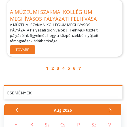
A MÚZEUMI SZAKMAI KOLLÉGIUM
MEGHÍVÁSOS PÁLYÁZATI FELHÍVÁSA
A MÚZEUMI SZAKMAI KOLLÉGIUM MEGHÍVÁSOS
PÁLYÁZATA Pályázati tudnivalók | Felhívjuk tisztelt
pályázóink figyelmét, hogy a közpénzekből nyújtott
támogatások átláthatósága...
TOVÁBB
1
2
3
4
5
6
7
ESEMÉNYEK
Aug
2026
H
K
Sz
Cs
P
Sz
V